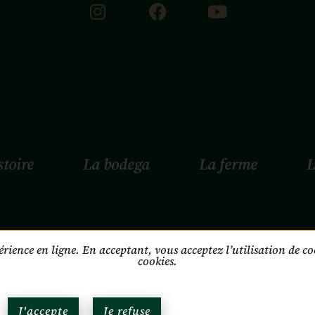
stoire
La bodega
La ferme
L
2024 – Tous droits réservés Ibesurex France
érience en ligne. En acceptant, vous acceptez l’utilisation de 
cookies.
Mentions légales
CGV
J'accepte
Je refuse